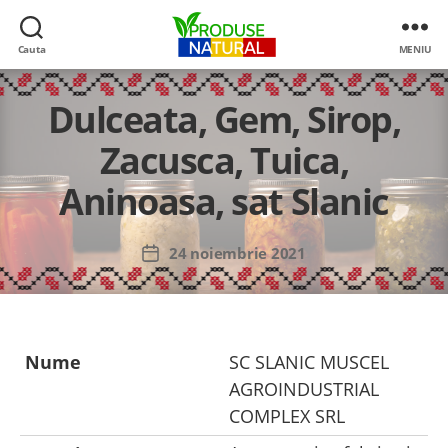
Cauta
MENIU
Produse
de
Dulceata, Gem, Sirop,
la
producatori
Zacusca, Tuica,
romani
Aninoasa, sat Slanic
24 noiembrie 2021
Dată
articol
Nume
SC SLANIC MUSCEL
AGROINDUSTRIAL
COMPLEX SRL