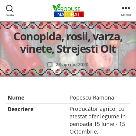
Cauta
MENIU
Produse
de
Conopida, rosii, varza,
la
producatori
vinete, Strejesti Olt
romani
23 aprilie 2020
Dată
articol
Nume
Popescu Ramona
Producător agricol cu
Descriere
atestat ofer legume in
perioada 15 Iunie - 15
Octombrie.