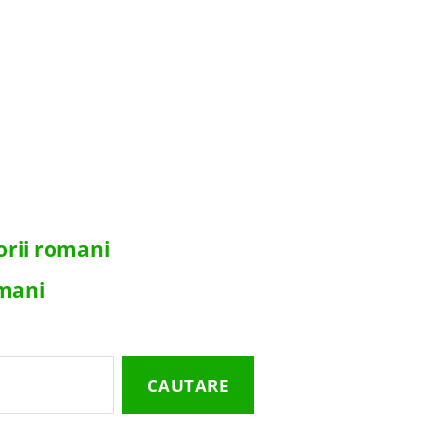
orii romani
omani